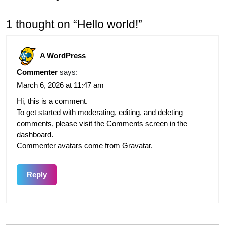
1 thought on “Hello world!”
A WordPress
Commenter
says:
March 6, 2026 at 11:47 am
Hi, this is a comment.
To get started with moderating, editing, and deleting
comments, please visit the Comments screen in the
dashboard.
Commenter avatars come from
Gravatar
.
Reply