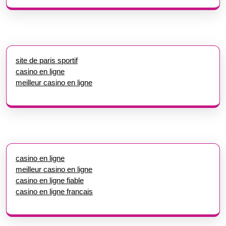
site de paris sportif
casino en ligne
meilleur casino en ligne
casino en ligne
meilleur casino en ligne
casino en ligne fiable
casino en ligne francais