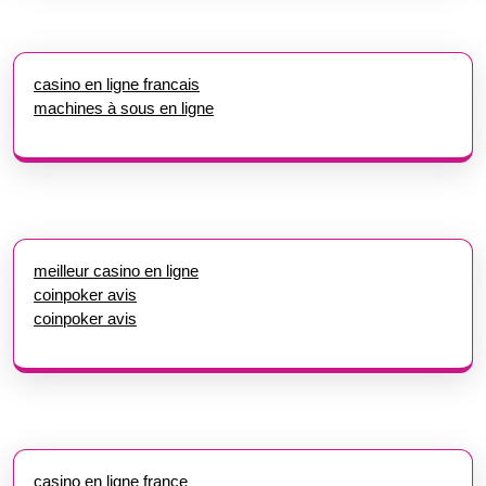
casino en ligne francais
machines à sous en ligne
meilleur casino en ligne
coinpoker avis
coinpoker avis
casino en ligne france