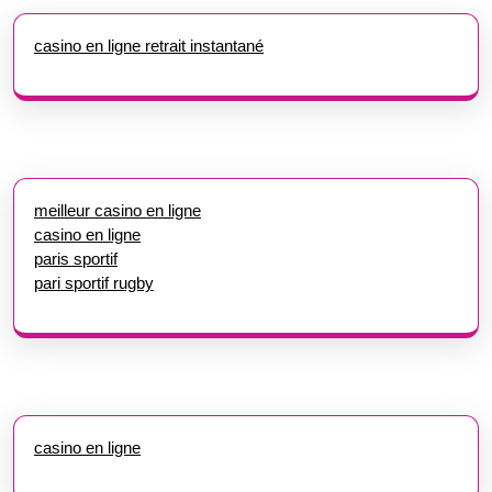
casino en ligne retrait instantané
meilleur casino en ligne
casino en ligne
paris sportif
pari sportif rugby
casino en ligne